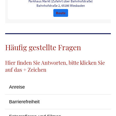
Parkhaus Markt (Zufahrt über Bahnhofstraße)
Bahnhofstraße 2, 65186 Wiesbaden
Route
Häufig gestellte Fragen
Hier finden Sie Antworten, bitte klicken Sie
auf das + Zeichen
+
Anreise
Unsere Veranstaltungsorte in Wiesbaden liegen
+
Barrierefreiheit
ausnahmslos im Zentrum der Stadt und sind mit
öffentlichen Verkehrsmitteln zu erreichen. Die
Bushaltestelle Dernsches Gelände befindet sich am
• Casino-Gesellschaft Wiesbaden, Herzog-Friedrich-
Marktplatz, alle Veranstaltungsorte sind in wenigen Minuten